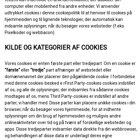
computer eller mobilenhed fra andre enheder. Vi anvender
udtrykket cookies i denne cookiepolitik til at henvise til cookies på
hjemmesiden og til lignende teknologier, der automatisk kan
indsamle oplysninger, når du besøger vores websteder (f.eks.
Pixelkoder og webbacon).
KILDE OG KATEGORIER AF COOKIES
Vores cookies er enten første part eller tredjepart. Om en cookie er
"første"
eller
"tredje"
part afhænger af webstedet eller
domænenavnet der placerer den pågældende cookie. I forbindelse
med denne cookies-besked e rFirst Party-cookies cookies indstillet
af os, og alle de oplysninger, der indsamles fra sådanne cookies
modtages af os, mens Third Party-cookies er indstillet af andre
parter, vi handler med. Disse parter kan placere unikke cookies i din
browser, når du besøger vores hjemmeside, for at indhente
oplysninger om din brug af hjemmesiden og muligvis andre
onlineaktiviteter over tid og på tværs af forskellige websteder og
apps. Disse tredjeparter indsamler data direkte fra din webbrowser,
og behandlingen af disse data er underlagt deres egne